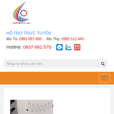
HỖ TRỢ TRỰC TUYẾN
Ms Tú:
0981 097 856
Ms Thy:
0985 512 445
Hotline:
0937 681 575
Toggl
navig