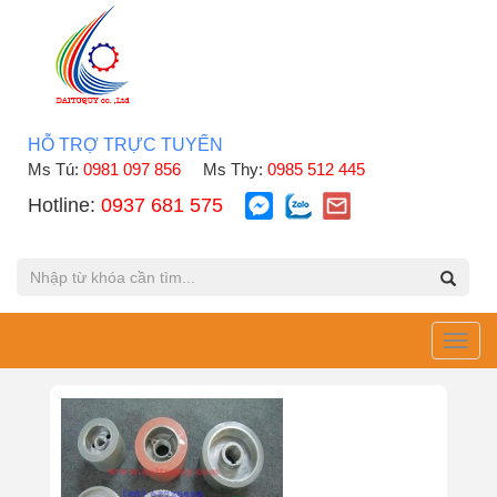
HỖ TRỢ TRỰC TUYẾN
Ms Tú:
0981 097 856
Ms Thy:
0985 512 445
Hotline:
0937 681 575
Toggl
navig