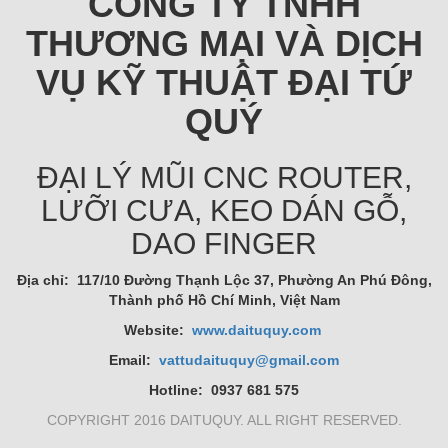
CÔNG TY TNHH
THƯƠNG MẠI VÀ DỊCH
VỤ KỸ THUẬT ĐẠI TỨ
QUÝ
ĐẠI LÝ MŨI CNC ROUTER,
LƯỠI CƯA, KEO DÁN GỖ,
DAO FINGER
Địa chỉ: 117/10 Đường Thạnh Lộc 37, Phường An Phú Đông,
Thành phố Hồ Chí Minh, Việt Nam
Website:
www.daituquy.com
Email:
vattudaituquy@gmail.com
Hotline: 0937 681 575
COPYRIGHT 2016 DAITUQUY. ALL RIGHT RESERVED.