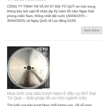
CÔNG TY TNHH TM VÀ DV KT ĐẠI TỨ QUÝ xin trân trọng
thông báo lịch nghỉ lễ nhân dịp Kỷ niệm 50 năm Ngày Giải
phóng miền Nam, thống nhất đất nước (30/04/1975 –
30/04/2025) và Ngày Quốc tế Lao động 01/05
Xem thêm
Mua lưỡi cưa bàn trượt Hero ở đâu uy tín? Đại
Tứ Quý – Giải pháp tối ưu cho ngành mộc
Tìm lưỡi cưa bàn trượt Hero chất lượng cao, cắt gỗ ngọt,