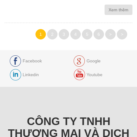
Xem thêm
1
2
3
4
5
6
>
>
Facebook
Google
Linkedin
Youtube
CÔNG TY TNHH
THƯƠNG MẠI VÀ DỊCH