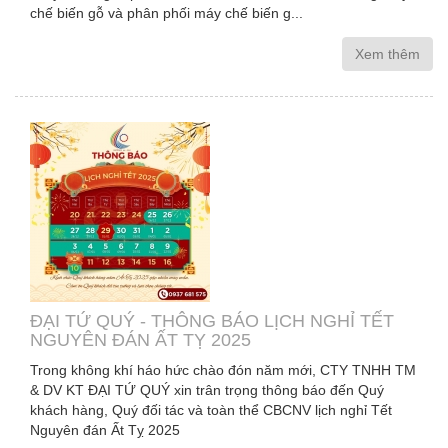
chế biến gỗ và phân phối máy chế biến g...
Xem thêm
ĐẠI TỨ QUÝ - THÔNG BÁO LỊCH NGHỈ TẾT
NGUYÊN ĐÁN ẤT TỴ 2025
Trong không khí háo hức chào đón năm mới, CTY TNHH TM
& DV KT ĐẠI TỨ QUÝ xin trân trọng thông báo đến Quý
khách hàng, Quý đối tác và toàn thể CBCNV lịch nghỉ Tết
Nguyên đán Ất Tỵ 2025