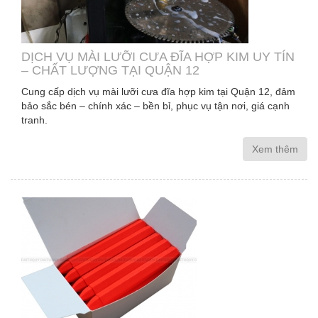
DỊCH VỤ MÀI LƯỠI CƯA ĐĨA HỢP KIM UY TÍN
– CHẤT LƯỢNG TẠI QUẬN 12
Cung cấp dịch vụ mài lưỡi cưa đĩa hợp kim tại Quận 12, đảm
bảo sắc bén – chính xác – bền bỉ, phục vụ tận nơi, giá cạnh
tranh.
Xem thêm