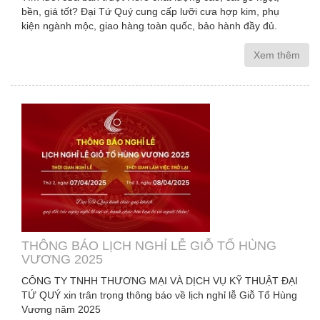
bền, giá tốt? Đại Tứ Quý cung cấp lưỡi cưa hợp kim, phụ
kiện ngành mộc, giao hàng toàn quốc, bảo hành đầy đủ.
Xem thêm
THÔNG BÁO LỊCH NGHỈ LỄ GIỖ TỔ HÙNG
VƯƠNG 2025
CÔNG TY TNHH THƯƠNG MẠI VÀ DỊCH VỤ KỸ THUẬT ĐẠI
TỨ QUÝ xin trân trọng thông báo về lịch nghỉ lễ Giỗ Tổ Hùng
Vương năm 2025