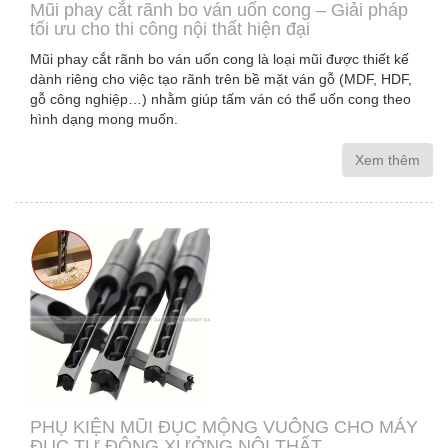
Mũi phay cắt rãnh bo ván uốn cong – Giải pháp
tối ưu cho thi công nội thất hiện đại
Mũi phay cắt rãnh bo ván uốn cong là loại mũi được thiết kế
dành riêng cho việc tạo rãnh trên bề mặt ván gỗ (MDF, HDF,
gỗ công nghiệp…) nhằm giúp tấm ván có thể uốn cong theo
hình dạng mong muốn.
Xem thêm
PHỤ KIỆN MŨI ĐỤC MỘNG VUÔNG CHO MÁY
ĐỤC TỰ ĐỘNG XƯỞNG NỘI THẤT