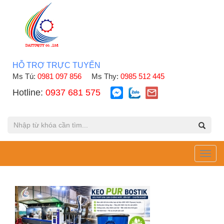
HỖ TRỢ TRỰC TUYẾN
Ms Tú:
0981 097 856
Ms Thy:
0985 512 445
Hotline:
0937 681 575
Toggl
navig