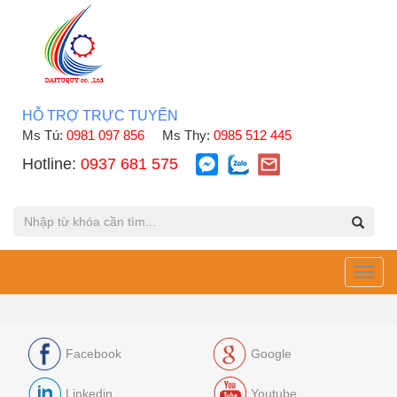
HỖ TRỢ TRỰC TUYẾN
Ms Tú:
0981 097 856
Ms Thy:
0985 512 445
Hotline:
0937 681 575
Toggl
navig
Facebook
Google
Linkedin
Youtube