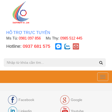
HỖ TRỢ TRỰC TUYẾN
Ms Tú:
0981 097 856
Ms Thy:
0985 512 445
Hotline:
0937 681 575
Toggl
navig
Facebook
Google
Linkedin
Youtube