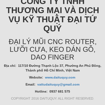
CÔNG TY TNHH
THƯƠNG MẠI VÀ DỊCH
VỤ KỸ THUẬT ĐẠI TỨ
QUÝ
ĐẠI LÝ MŨI CNC ROUTER,
LƯỠI CƯA, KEO DÁN GỖ,
DAO FINGER
Địa chỉ: 117/10 Đường Thạnh Lộc 37, Phường An Phú Đông,
Thành phố Hồ Chí Minh, Việt Nam
Website:
www.daituquy.com
Email:
vattudaituquy@gmail.com
Hotline: 0937 681 575
COPYRIGHT 2016 DAITUQUY. ALL RIGHT RESERVED.