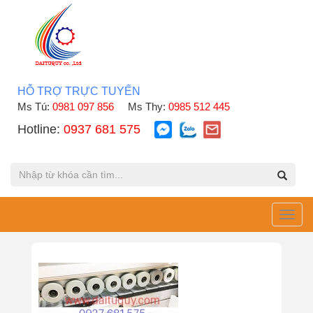
HỖ TRỢ TRỰC TUYẾN
Ms Tú:
0981 097 856
Ms Thy:
0985 512 445
Hotline:
0937 681 575
Toggl
navig