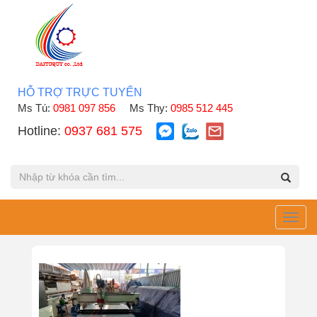
HỖ TRỢ TRỰC TUYẾN
Ms Tú:
0981 097 856
Ms Thy:
0985 512 445
Hotline:
0937 681 575
Toggl
navig