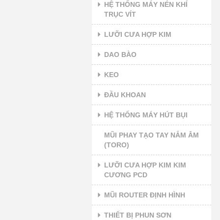
HỆ THỐNG MÁY NÉN KHÍ
TRỤC VÍT
LƯỠI CƯA HỢP KIM
DAO BÀO
KEO
ĐẦU KHOAN
HỆ THỐNG MÁY HÚT BỤI
MŨI PHAY TẠO TAY NẮM ÂM
(TORO)
LƯỠI CƯA HỢP KIM KIM
CƯƠNG PCD
MŨI ROUTER ĐỊNH HÌNH
THIẾT BỊ PHUN SƠN