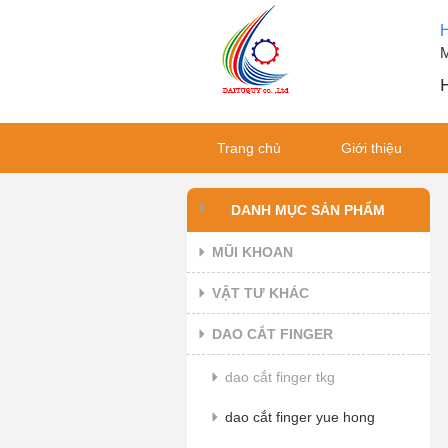
M
H
Trang chủ
Giới thiệu
DANH MỤC SẢN PHẨM
MŨI KHOAN
VẬT TƯ KHÁC
DAO CẮT FINGER
dao cắt finger tkg
dao cắt finger yue hong