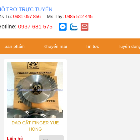
HỖ TRỢ TRỰC TUYẾN
s Tú:
0981 097 856
Ms Thy:
0985 512 445
otline:
0937 681 575
Sản phẩm
Khuyến mãi
Tin tức
Tuyển dụn
DAO CẮT FINGER YUE
HONG
Liên hệ