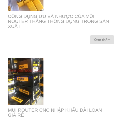
CÔNG DỤNG ƯU VÀ NHƯỢC CỦA MŨI
ROUTER THẲNG THÔNG DỤNG TRONG SẢN
XUẤT
Xem thêm
MŨI ROUTER CNC NHẬP KHẨU ĐÀI LOAN
GIÁ RẺ