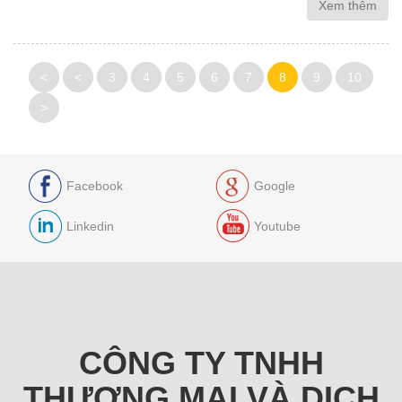
Xem thêm
<
<
3
4
5
6
7
8
9
10
>
Facebook
Google
Linkedin
Youtube
CÔNG TY TNHH
THƯƠNG MẠI VÀ DỊCH