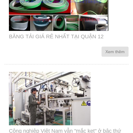
BĂNG TẢI GIÁ RẺ NHẤT TẠI QUẬN 12
Xem thêm
Công nghiệp Việt Nam vẫn "mắc kẹt" ở bậc thứ