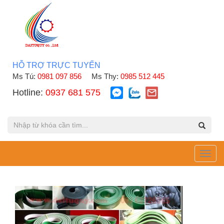
HỖ TRỢ TRỰC TUYẾN
Ms Tú:
0981 097 856
Ms Thy:
0985 512 445
Hotline:
0937 681 575
Toggl
navig