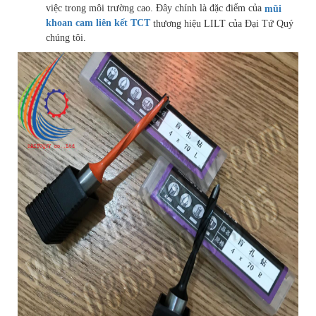
việc trong môi trường cao. Đây chính là đặc điểm của
mũi
khoan cam liên kết TCT
thương hiệu LILT của Đại Tứ Quý
chúng tôi.