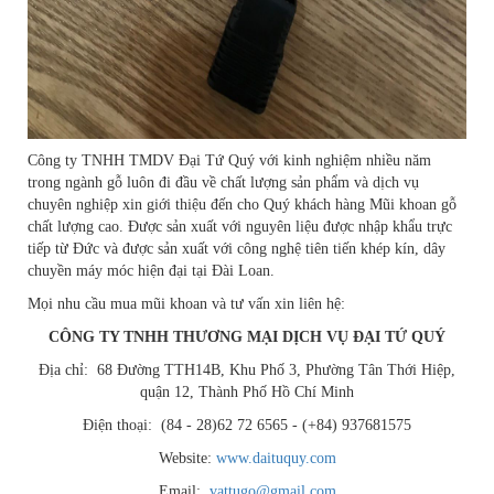
Công ty TNHH TMDV Đại Tứ Quý với kinh nghiệm nhiều năm
trong ngành gỗ luôn đi đầu về chất lượng sản phẩm và dịch vụ
chuyên nghiệp xin giới thiệu đến cho Quý khách hàng Mũi khoan gỗ
chất lượng cao. Được sản xuất với nguyên liệu được nhập khẩu trực
tiếp từ Đức và được sản xuất với công nghệ tiên tiến khép kín, dây
chuyền máy móc hiện đại tại Đài Loan.
Mọi nhu cầu mua mũi khoan và tư vấn xin liên hệ:
CÔNG TY TNHH THƯƠNG MẠI DỊCH VỤ ĐẠI TỨ QUÝ
Địa chỉ: 68 Đường TTH14B, Khu Phố 3, Phường Tân Thới Hiệp,
quận 12, Thành Phố Hồ Chí Minh
Điện thoại: (84 - 28)62 72 6565 - (+84) 937681575
Website:
www.daituquy.com
Email:
vattugo@gmail.com