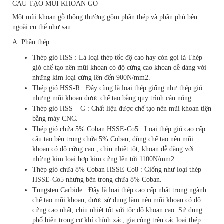
CẤU TẠO MŨI KHOAN GỖ
Một mũi khoan gỗ thông thường gồm phần thép và phần phủ bên
ngoài cụ thể như sau:
A. Phần thép:
Thép gió HSS : Là loại thép tốc độ cao hay còn gọi là Thép
gió chế tạo nên mũi khoan có độ cứng cao khoan dễ dàng với
những kim loại cứng lên đến 900N/mm2.
Thép gió HSS-R : Đây cũng là loại thép giống như thép gió
nhưng mũi khoan được chế tạo bằng quy trình cán nóng.
Thép gió HSS – G : Chất liệu được chế tạo nên mũi khoan tiện
bằng máy CNC.
Thép gió chứa 5% Coban HSSE-Co5 : Loại thép gió cao cấp
cấu tạo bên trong chứa 5% Coban, dùng chế tạo nên mũi
khoan có độ cứng cao , chịu nhiệt tốt, khoan dễ dàng với
những kim loại hợp kim cứng lên tới 1100N/mm2.
Thép gió chứa 8% Coban HSSE-Co8 : Giống như loại thép
HSSE-Co5 nhưng bên trong chứa 8% Coban.
Tungsten Carbide : Đây là loại thép cao cấp nhất trong ngành
chế tạo mũi khoan, được sử dụng làm nên mũi khoan có độ
cứng cao nhất, chịu nhiệt tốt với tốc độ khoan cao. Sử dụng
phổ biến trong cơ khí chính xác, gia công trên các loại thép