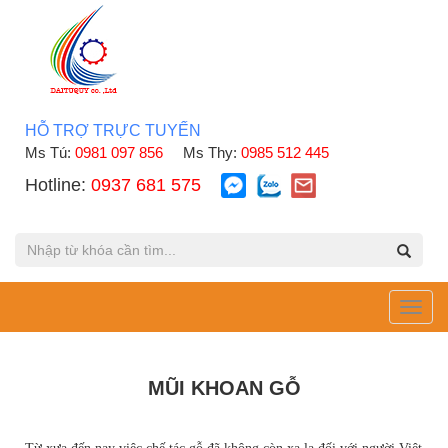
HỖ TRỢ TRỰC TUYẾN
Ms Tú:
0981 097 856
Ms Thy:
0985 512 445
Hotline:
0937 681 575
Toggl
navig
MŨI KHOAN GỖ